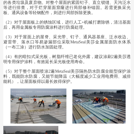
的各类垃圾及废弃物。
对整个屋面的紧固钉子、直立锁缝
、
天沟泛水
等
进行排查，对于烂穿屋面窟窿进行局部修补锚固。
若需更换采光
板、通风设备等轻钢配件，则进行局部拆除更换。
（
2）
对于屋面板上的锈蚀区域，进行人工
+
机械打磨除锈，清洁基面
后，再用金属板专用
防腐涂料
进行
防腐
处理。
（
3）
对于
屋面上的屋脊、
采光带、钉子、通风器基座、泛水收边、
避雷带
、
落水口
等易渗漏部位
采取MetaSeal美莎金属屋面防水体系
（
一布三涂）
进行防水加固处理。
（4）有的暗扣式采光板，树脂纤维已老化外露，建议涂刷2遍美莎透
明专用保护涂料，有效延长采光板使用寿命。
（
5）
对于整个屋面喷涂2遍
MetaSeal美莎
隔热防水防腐
全能型保护
涂
料，既能防水防腐，又能节能降温
（
大幅度减少工业用电费用、减排
能耗）
，
让屋面板得以最长效得保护。