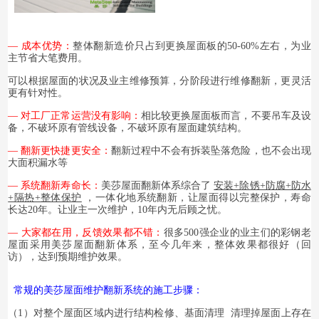
— 成本优势：
整体翻新造价只占到更换屋面板的50-60%左右，为业
主节省大笔费用。
可以根据屋面的状况及业主维修预算，分阶段进行维修翻新，更灵活
更有针对性。
— 对工厂正常运营没有影响：
相比较更换屋面板而言，不要吊车及设
备，不破环原有管线设备，不破环原有屋面建筑结构。
— 翻新更快捷更安全：
翻新过程中不会有拆装坠落危险，也不会出现
大面积漏水等
— 系统翻新寿命长：
美莎屋面翻新体系
综合了
安装+除锈+防腐+防水
+隔热+整体保护
，一体化地系统翻新，让屋面得以完整保护，寿命
长达20年。让业主一次维护，10年内无后顾之忧。
— 大家都在用，反馈效果都不错：
很多500强企业的业主们的彩钢老
屋面采用美莎屋面翻新体系，至今几年来，整体效果都很好（回
访），达到预期维护效果。
常规的美莎屋面维护翻新系统的施工步骤：
（
1）对
整个屋面区域
内进行
结构检修、基面清理 清理掉屋面上存在