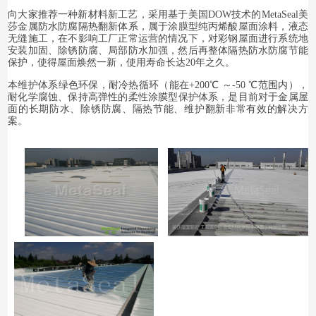
向大家推荐一种新材料新工艺，采用基于美国DOW技术的
MetaSeal美
莎金属防水
防腐隔热翻新
体系
，
属于涂膜型纯丙烯酸屋面涂料，
液态
无缝施工，
在不影响工厂正常运营的情况下，对彩钢屋面进行系统地
安装加固、除锈防腐、局部防水加强，然后再整体隔热防水防腐节能
保护，使得屋面焕然一新，使用寿命长达20年之久。
本维护体系绿色环保，耐冷热循环（
能在+200℃ ～-50 ℃范围内）
，
耐化学腐蚀、
保持高弹性的柔性
涂膜型保护
体系，是目前对于金属屋
面的长期防水
、
除锈防腐、隔热节能、
维护
翻新
非常有效的
解决
方
案
。