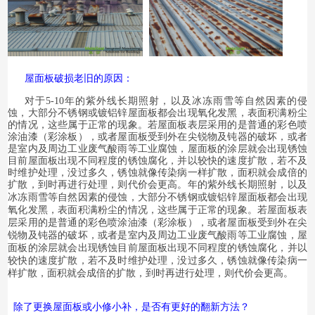
屋面板破损老旧的原因：
对于5-10年的紫外线长期照射，以及冰冻雨雪等自然因素的侵
蚀，大部分不锈钢或镀铝锌屋面板都会出现氧化发黑，表面积满粉尘
的情况，这些属于正常的现象。若屋面板表层采用的是普通的彩色喷
涂油漆（彩涂板），或者屋面板受到外在尖锐物及钝器的破坏，或者
是室内及周边工业废气酸雨等工业腐蚀，屋面板的涂层就会出现锈蚀
目前屋面板出现不同程度的锈蚀腐化，并以较快的速度扩散，若不及
时维护处理，没过多久，锈蚀就像传染病一样扩散，面积就会成倍的
扩散，到时再进行处理，则代价会更高。
年的紫外线长期照射，以及
冰冻雨雪等自然因素的侵蚀，大部分不锈钢或镀铝锌屋面板都会出现
氧化发黑，表面积满粉尘的情况，这些属于正常的现象。若屋面板表
层采用的是普通的彩色喷涂油漆（彩涂板），或者屋面板受到外在尖
锐物及钝器的破坏，或者是室内及周边工业废气酸雨等工业腐蚀，屋
面板的涂层就会出现锈蚀目前屋面板出现不同程度的锈蚀腐化，并以
较快的速度扩散，若不及时维护处理，没过多久，锈蚀就像传染病一
样扩散，面积就会成倍的扩散，到时再进行处理，则代价会更高。
除了更换屋面板或小修小补，是否有更好的翻新方法？