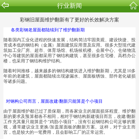
行业新闻
彩钢旧屋面维护翻新有了更好的长效解决方案
各类彩钢老屋面都陆续到了维护翻新期
随
着
国内
工业化进程的快速发展，结构简洁牢固美观、建设快捷、投
资成本低的钢结构（金属）屋面建筑应用
普及应用
。很多大型现代建
筑如工业厂房、超市、体育场馆、
机场候机楼、
会展中心、仓储物流
中心等建筑的屋面都采用了
钢
结构建筑，
甚至很多住宅楼、高档办公
楼，也采用了钢结构维护结构。
随着时间推移，越来越多的钢结构建筑进入维护翻新期，尤其是10多
年前的老建筑，屋面都陆续出现渗漏水、屋面板锈蚀、部件老化破损
等诸多问题。
对钢构公司而言，屋面改建/翻新只能算是个小项目
由于屋面维护都已过了质保期，而各家业主的屋面损坏程度、维护翻
新的要求及预算都各不相同，相对于钢结构新建项目而言，改建/翻新
工作充其量只能算是个“鸡肋小项目”，没有引起钢结构公司足够的重
视，通常建议业主更换/加盖屋面板的翻新方案。这样，对于业主而
言，也是较大的一笔费用，且会影响工厂的正常运营。